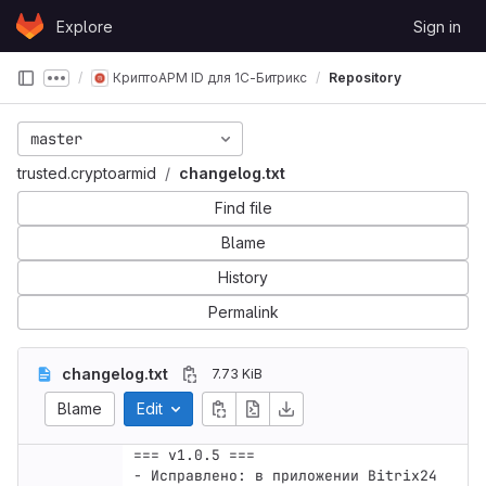
Skip to content
Explore
Sign in
GitLab
КриптоАРМ ID для 1С-Битрикс
Repository
Show more breadcrumbs
master
trusted.cryptoarmid
changelog.txt
Find file
Blame
History
Permalink
changelog.txt
7.73 KiB
Blame
Edit
=== v1.0.5 ===

- Исправлено: в приложении Bitrix24 