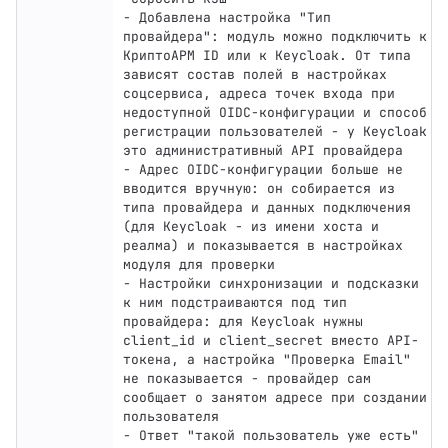
- Добавлена настройка "Тип 
провайдера": модуль можно подключить к 
КриптоАРМ ID или к Keycloak. От типа 
зависят состав полей в настройках 
соцсервиса, адреса точек входа при 
недоступной OIDC-конфигурации и способ 
регистрации пользователей - у Keycloak 
это административный API провайдера

- Адрес OIDC-конфигурации больше не 
вводится вручную: он собирается из 
типа провайдера и данных подключения 
(для Keycloak - из имени хоста и 
реалма) и показывается в настройках 
модуля для проверки

- Настройки синхронизации и подсказки 
к ним подстраиваются под тип 
провайдера: для Keycloak нужны 
client_id и client_secret вместо API-
токена, а настройка "Проверка Email" 
не показывается - провайдер сам 
сообщает о занятом адресе при создании 
пользователя

- Ответ "такой пользователь уже есть" 