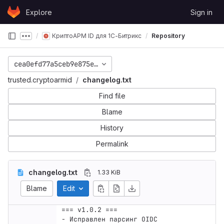
Skip to content
Explore
Sign in
GitLab
КриптоАРМ ID для 1С-Битрикс
Repository
Show more breadcrumbs
cea0efd77a5ceb9e875ea22d9fde541b9ae5e37c
trusted.cryptoarmid
changelog.txt
Find file
Blame
History
Permalink
changelog.txt
1.33 KiB
Blame
Edit
=== v1.0.2 ===

- Исправлен парсинг OIDC
