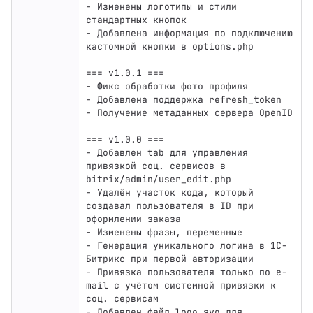
- Изменены логотипы и стили 
стандартных кнопок

- Добавлена информация по подключению 
кастомной кнопки в options.php

=== v1.0.1 ===

- Фикс обработки фото профиля

- Добавлена поддержка refresh_token

- Получение метаданных сервера OpenID

=== v1.0.0 ===

- Добавлен tab для управления 
привязкой соц. сервисов в 
bitrix/admin/user_edit.php

- Удалён участок кода, который 
создавал пользователя в ID при 
оформлении заказа

- Изменены фразы, переменные

- Генерация уникального логина в 1С-
Битрикс при первой авторизации

- Привязка пользователя только по e-
mail с учётом системной привязки к 
соц. сервисам

- Добавлен файл logo.svg для 