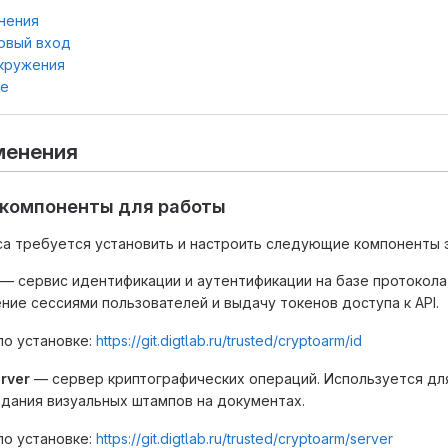
нения
ервый вход
кружения
же
менения
компоненты для работы
са требуется установить и настроить следующие компоненты 
— сервис идентификации и аутентификации на базе протокола
ние сессиями пользователей и выдачу токенов доступа к API.
по установке:
https://git.digtlab.ru/trusted/cryptoarm/id
rver
— сервер криптографических операций. Используется дл
здания визуальных штампов на документах.
по установке:
https://git.digtlab.ru/trusted/cryptoarm/server