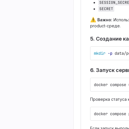
SESSION_SECR
SECRET
⚠
️
Важно:
Использ
product-среде.
5. Создание к
mkdir
-p
 data/p
6. Запуск сер
docker compose 
Проверка статуса 
docker compose 
Если запуск выпол