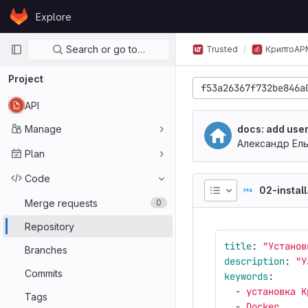
Skip to content
Explore
GitLab
Primary navigation
Search or go to…
Trusted
КриптоАР
Project
f53a26367f732be846a
API
Manage
docs: add use
Александр Ел
Plan
Code
02-instal
Merge requests
0
Repository
title
:
"
Установ
Branches
description
:
"
У
Commits
keywords
:
-
установка К
Tags
-
Docker