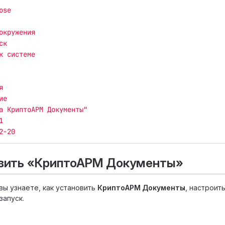
ose
окружения
ск
к системе
я
ие
а
КриптоАРМ
Документы"
1
2-20
овить «КриптоАРМ Документы»
вы узнаете, как установить
КриптоАРМ Документы
, настрои
запуск.