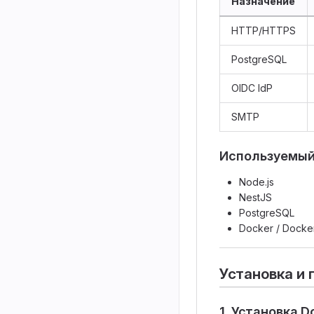
Назначение
HTTP/HTTPS
PostgreSQL
OIDC IdP
SMTP
Используемый
Node.js
NestJS
PostgreSQL
Docker / Dock
Установка и 
1. Установка 