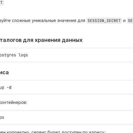
ET
уйте сложные уникальные значения для
и
SESSION_SECRET
SE
аталогов для хранения данных
ostgres logs
виса
up 
-d
контейнеров:
ps
нен корректно, сервис будет доступен по адресу: