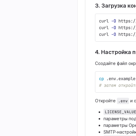
3. Загрузка к
curl 
-O
 https:/
curl 
-O
 https:/
curl 
-O
 https:/
4. Настройка
Создайте файл ок
cp
 .env.example
# затем откройт
Откройте
и 
.env
LICENSE_VALU
параметры под
параметры Ope
SMTP-настрой