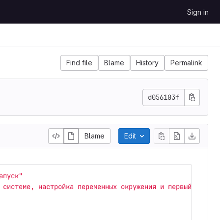
Sign in
Find file
Blame
History
Permalink
d056103f
Blame
Edit
апуск"
системе,
настройка
переменных
окружения
и
первый
запуск