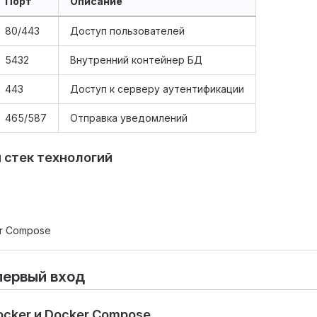
Порт
Описание
80/443
Доступ пользователей
5432
Внутренний контейнер БД
443
Доступ к серверу аутентификации
465/587
Отправка уведомлений
 стек технологий
er Compose
первый вход
Docker и Docker Compose