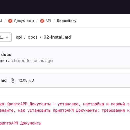
М
Документы
API
Repository
081119186ae2e577d592f
api
docs
02-install.md
r docs
ькин
authored
5 months ago
l.md
12.08 KiB
ка
КриптоАРМ
Документы
—
установка,
настройка
и
первый
з
знайте,
как
установить
КриптоАРМ
Документы:
требования
к
риптоАРМ Документы