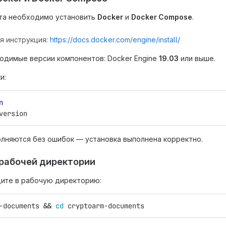
кта необходимо установить
Docker
и
Docker Compose
.
я инструкция:
https://docs.docker.com/engine/install/
одимые версии компонентов: Docker Engine
19.03
или выше.
и:
n
version
лняются без ошибок — установка выполнена корректно.
 рабочей директории
дите в рабочую директорию:
-documents 
&&
cd 
cryptoarm-documents