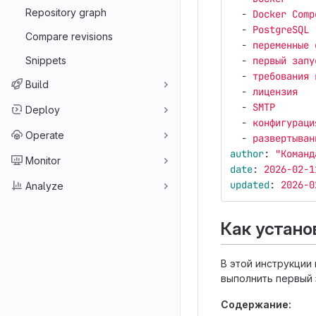
Repository graph
-
Docker Comp
-
PostgreSQL
Compare revisions
-
переменные 
Snippets
-
первый запу
-
требования 
Build
-
лицензия
-
SMTP
Deploy
-
конфигураци
Operate
-
развертыван
author
:
"
Команд
Monitor
date
:
2026-02-1
updated
:
2026-0
Analyze
Как устан
В этой инструкции 
выполнить первый 
Содержание: