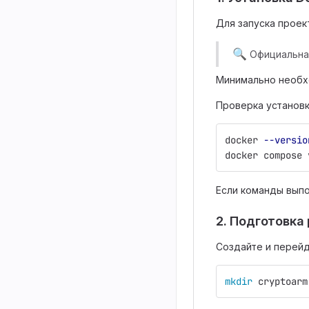
Для запуска прое
🔍
Официальна
Минимально необх
Проверка установк
docker 
--versio
docker compose 
Если команды выпо
2. Подготовка
Создайте и перей
mkdir 
cryptoarm