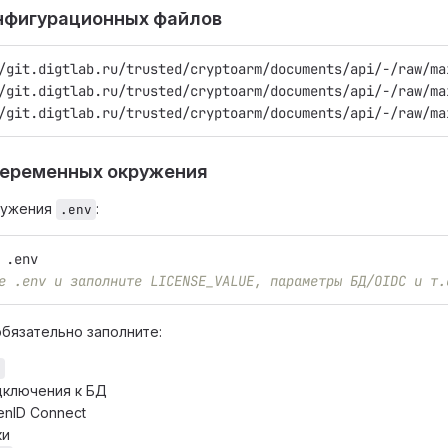
онфигурационных файлов
/git.digtlab.ru/trusted/cryptoarm/documents/api/-/raw/ma
/git.digtlab.ru/trusted/cryptoarm/documents/api/-/raw/ma
/git.digtlab.ru/trusted/cryptoarm/documents/api/-/raw/ma
 переменных окружения
ружения
:
.env
 .env
е .env и заполните LICENSE_VALUE, параметры БД/OIDC и т.
обязательно заполните:
E
ключения к БД
nID Connect
ки